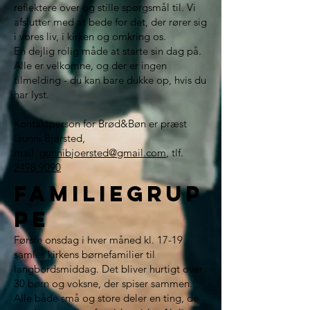
reflektere over og stille spørgsmål til. Vi
afslutter med at bede for det, der rører sig
i vores liv, i kirken og omkring os.
En dejlig rolig måde at starte sin dag på.
Alle er velkomne, og der er ingen
tilmelding - du kan bare dukke op, hvis du
har lyst.
Kontaktperson for Brød&Bøn er præst
Gunni Bjørsted,
mail:
gunnibjoersted@gmail.com
, tlf.
2498 9090
familiegrup
pe
Første onsdag i hver måned kl. 17-19
samles kirkens børnefamilier til
langbordsmiddag. Det bliver hurtigt over
30 børn og voksne, der spiser sammen.
Alle både små og store deler en ting, de