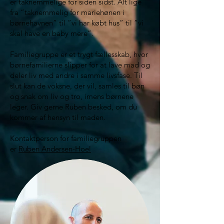
er taknemmelige for siden sidst. Alt lige
fra ”taknemmelig for mariehønen i
børnehavnen” til ”vi har købt hus” til ”vi
skal have en baby mere”.
Familiegruppe er et trygt fællesskab, hvor
børnefamilierne slipper for at lave mad og
deler liv med andre i samme livsfase. Til
slut kan de voksne, der vil, samles til bøn
og snak om liv og tro, imens børnene
leger.
Giv gerne Ruben besked, om du
kommer af hensyn til maden.
Kontaktperson for familiegruppen
er
Ruben Andersen-Hoel