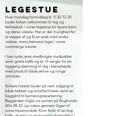
legestue
Hver mandag formiddag kl.
9.30-12.30
byder kirken velkommen til leg og
fællesskab i vores legestue for byens børn
og deres voksne. Her er der mulighed for
at slappe af og få en snak med andre
voksne, mens børnene leger i vores
rummelige lokaler.
I kan nyde jeres medbragte madpakker
samt gratis kaffe og te. Vi sørger for en
hyggelig stemning til leg i børnehøjde
med plads til både aktive og rolige
områder.
Kirkens lokaler byder på nem adgang til
både køkken og toiletfaciliteter samt en
baggård til barnevognsparkering.
Baggården tilgås via porten på Bogholder
Allé 28-32 og videre gennem lågen til
vores haveområde. Kom forbi til en kop
kaffe, et smil og en hyggelig formiddag i