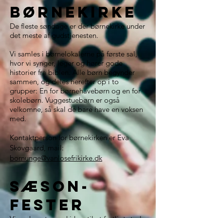
Børnekirke
De fleste søndage er der børnekirke under
det meste af gudstjenesten.
Vi samles i børnelokalerne på første sal,
hvor vi synger, leger og hører gode
historier fra biblen. Alle børn begynder
sammen, og deles herefter op i to
grupper: En for børnehavebørn og en for
skolebørn. Vuggestuebørn er også
velkomne, så skal de bare have en voksen
med.
Kontaktperson for børnekirken er Eva
Skovgaard, mail:
bornunge@vanlosefrikirke.dk
sæson-
fester