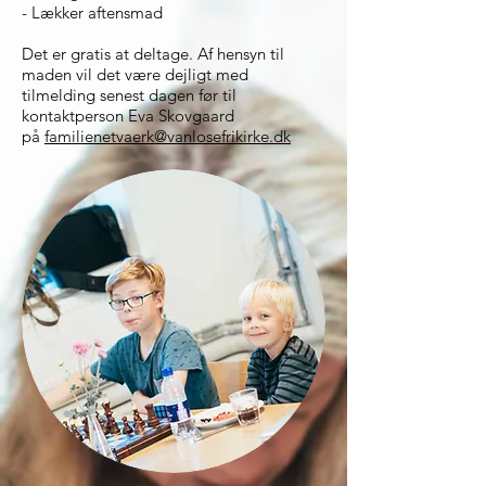
- Lækker aftensmad
Det er gratis at deltage. Af hensyn til
maden vil det være dejligt med
tilmelding senest dagen før til
kontaktperson Eva Skovgaard
på
familienetvaerk@vanlosefrikirke.dk