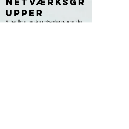
netværksgr
upper
Vi har flere mindre netværksgrupper, der
samlet en eller flere gange om måneden
hos hinanden privat. Her læser vi sammen
og deler livet med hinanden og Gud.
Nogle grupper spiser aftensmad sammen
og andre drikker kaffe.
Vi har netværksgrupper for alle
aldersgrupper og livsfaser. Spørg endelig
efter en gruppe eller mere info, hvis du
mangler en netværksgruppe.
Kontaktperson for netværksgrupper er
præst Gunni Bjørsted,
mail:
gunnibjoersted@gmail.com
, tlf.
24
98 90 90
Mande-
netværksgr