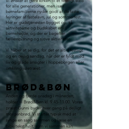
Vi ønsker at gøre kirken til et festligt sted
for alle generationer, men især
børnefamilierne nyder godt af de faste
fejringer af fastelavn, jul og sommerfest.
Her er gudstjenesten bygget op, så
aktiviteterne og budskabet er i
børnehøjde, og der er bagefter
fællesspisning og sjove aktiviteter.
Vi håber at se dig, for det er altid festligt
og en dejlig søndag, når der er fyldt med
liv og glade ansigter i hoppeborgen eller
omkring juletræet.
Brød&BØN
Anden og fjerde onsdag i måneden,
holder vi Brød&Bøn kl.
9.45-11.00
. Vores
præst Gunni byder hver gang på dejligt
morgenbrød. Vi starter typisk med at
synge en sang sammen og læse en
bibeltekst højt, som vi sammen kan