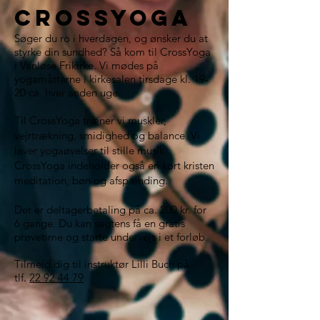
crossyoga
Søger du ro i hverdagen, og ønsker du at
styrke din sundhed? Så kom til CrossYoga
i Vanløse Frikirke. Vi mødes på
yogamåtterne i kirkesalen tirsdage kl. 19-
20 ca. hver anden uge.
Til CrossYoga træner vi muskler,
vejrtrækning, smidighed og balance. Vi
laver yogaøvelser til stille musik.
CrossYoga indeholder også en kort kristen
meditation, bøn og afspænding.
Det er deltagerbetaling på ca. 200 kr. for
6 gange. Du kan sagtens få en gratis
prøvetime og starte undervejs i et forløb.
Tilmeld dig til instruktør Lilli Buch på
tlf.
22 92 44 79